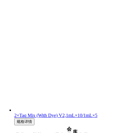
2×Taq Mix (With Dye) V2,1mL×10/1mL×5
规格详情
会
库