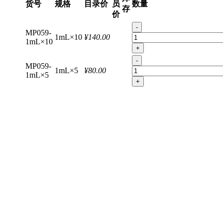
货号
规格
目录价
员
数量
存
价
-
MP059-
1mL×10
¥140.00
1mL×10
+
-
MP059-
1mL×5
¥80.00
1mL×5
+