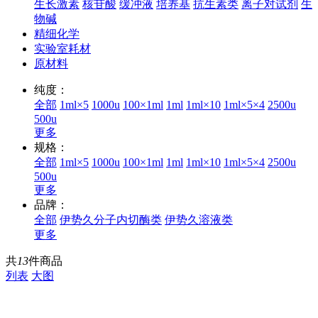
生长激素
核苷酸
缓冲液
培养基
抗生素类
离子对试剂
生
物碱
精细化学
实验室耗材
原材料
纯度：
全部
1ml×5
1000u
100×1ml
1ml
1ml×10
1ml×5×4
2500u
500u
更多
规格：
全部
1ml×5
1000u
100×1ml
1ml
1ml×10
1ml×5×4
2500u
500u
更多
品牌：
全部
伊势久分子内切酶类
伊势久溶液类
更多
共
13
件商品
列表
大图