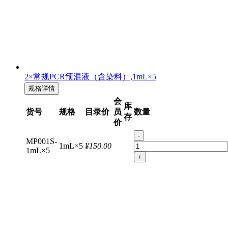
2×常规PCR预混液（含染料）,1mL×5
规格详情
会
库
货号
规格
目录价
员
数量
存
价
-
MP001S-
1mL×5
¥150.00
1mL×5
+