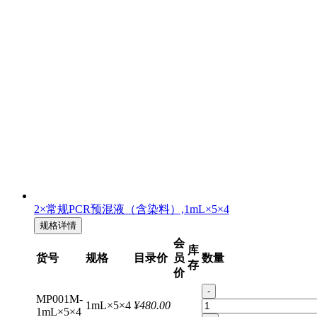
2×常规PCR预混液（含染料）,1mL×5×4
规格详情
会
库
货号
规格
目录价
员
数量
存
价
-
MP001M-
1mL×5×4
¥480.00
1mL×5×4