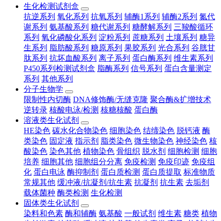
生化检测试剂盒
抗逆系列
氧化系列
抗氧系列
辅酶1系列
辅酶2系列
氮代
谢系列
氨基酸系列
糖代谢系列
糖酵解系列
三羧酸循环
系列
氧化磷酸化系列
淀粉系列
蔗糖系列
土壤系列
糖异
生系列
脂肪酸系列
糖原系列
果胶系列
光合系列
谷胱甘
肽系列
抗坏血酸系列
离子系列
蛋白酶系列
维生素系列
P450系列检测试剂盒
脂酶系列
信号系列
蛋白含量测定
系列
其他系列
分子生物学
限制性内切酶
DNA修饰酶/无缝克隆
聚合酶&扩增技术
逆转录
核酸电泳/检测
核糖核酸
蛋白酶
溶液类生化试剂
HE染色
碳水化合物染色
细胞染色
结缔染色
脱钙液
酶
类染色
固定液
指示剂
脂类染色
微生物染色
神经染色
核
酸染色
染色其他
植物染色
骨组织
脱水剂
细胞检测
细胞
培养
细胞其他
细胞组分分离
免疫检测
免疫印迹
免疫组
化
蛋白电泳
酶抑制剂
蛋白质检测
蛋白质提取
标准物质
常规其他
缓冲液/抗凝剂/抗生素
抗凝剂
抗生素
去垢剂
载体菌种
酶类检测
生化检测
固体类生化试剂
染料和色素
酶和辅酶
氨基酸
一般试剂
维生素
糖类
植物