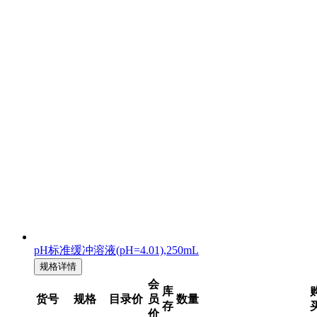
pH标准缓冲溶液(pH=4.01),250mL
规格详情
会
库
货号
规格
目录价
员
数量
存
价