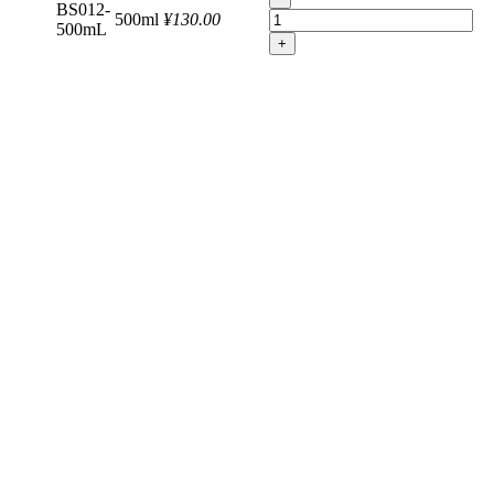
BS012-
500ml
¥130.00
500mL
+