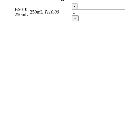
-
BS010-
250mL
¥110.00
250mL
+