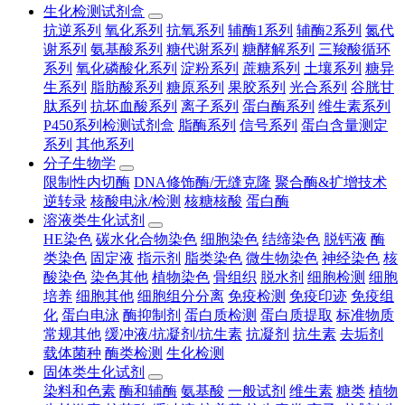
生化检测试剂盒
抗逆系列
氧化系列
抗氧系列
辅酶1系列
辅酶2系列
氮代
谢系列
氨基酸系列
糖代谢系列
糖酵解系列
三羧酸循环
系列
氧化磷酸化系列
淀粉系列
蔗糖系列
土壤系列
糖异
生系列
脂肪酸系列
糖原系列
果胶系列
光合系列
谷胱甘
肽系列
抗坏血酸系列
离子系列
蛋白酶系列
维生素系列
P450系列检测试剂盒
脂酶系列
信号系列
蛋白含量测定
系列
其他系列
分子生物学
限制性内切酶
DNA修饰酶/无缝克隆
聚合酶&扩增技术
逆转录
核酸电泳/检测
核糖核酸
蛋白酶
溶液类生化试剂
HE染色
碳水化合物染色
细胞染色
结缔染色
脱钙液
酶
类染色
固定液
指示剂
脂类染色
微生物染色
神经染色
核
酸染色
染色其他
植物染色
骨组织
脱水剂
细胞检测
细胞
培养
细胞其他
细胞组分分离
免疫检测
免疫印迹
免疫组
化
蛋白电泳
酶抑制剂
蛋白质检测
蛋白质提取
标准物质
常规其他
缓冲液/抗凝剂/抗生素
抗凝剂
抗生素
去垢剂
载体菌种
酶类检测
生化检测
固体类生化试剂
染料和色素
酶和辅酶
氨基酸
一般试剂
维生素
糖类
植物