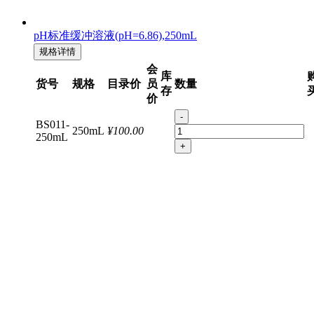
pH标准缓冲溶液(pH=6.86),250mL
规格详情
会
库
货号
规格
目录价
员
数量
存
价
-
BS011-
250mL
¥100.00
250mL
+