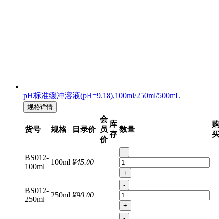
pH标准缓冲溶液(pH=9.18),100ml/250ml/500mL
规格详情
会
库
货号
规格
目录价
员
数量
存
价
-
BS012-
100ml
¥45.00
100ml
+
-
BS012-
250ml
¥90.00
250ml
+
-