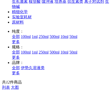
生长激素
核苷酸
缓冲液
培养基
抗生素类
离子对试剂
生
物碱
精细化学
实验室耗材
原材料
纯度：
全部
100ml
1ml
250ml
500ml
10ml
50ml
更多
规格：
全部
100ml
1ml
250ml
500ml
10ml
50ml
更多
品牌：
全部
伊势久溶液类
更多
共
12
件商品
列表
大图