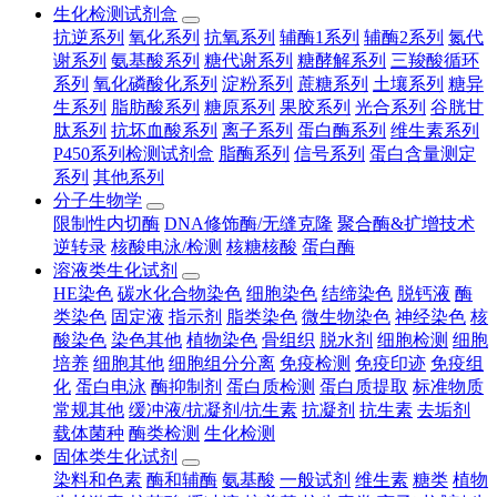
生化检测试剂盒
抗逆系列
氧化系列
抗氧系列
辅酶1系列
辅酶2系列
氮代
谢系列
氨基酸系列
糖代谢系列
糖酵解系列
三羧酸循环
系列
氧化磷酸化系列
淀粉系列
蔗糖系列
土壤系列
糖异
生系列
脂肪酸系列
糖原系列
果胶系列
光合系列
谷胱甘
肽系列
抗坏血酸系列
离子系列
蛋白酶系列
维生素系列
P450系列检测试剂盒
脂酶系列
信号系列
蛋白含量测定
系列
其他系列
分子生物学
限制性内切酶
DNA修饰酶/无缝克隆
聚合酶&扩增技术
逆转录
核酸电泳/检测
核糖核酸
蛋白酶
溶液类生化试剂
HE染色
碳水化合物染色
细胞染色
结缔染色
脱钙液
酶
类染色
固定液
指示剂
脂类染色
微生物染色
神经染色
核
酸染色
染色其他
植物染色
骨组织
脱水剂
细胞检测
细胞
培养
细胞其他
细胞组分分离
免疫检测
免疫印迹
免疫组
化
蛋白电泳
酶抑制剂
蛋白质检测
蛋白质提取
标准物质
常规其他
缓冲液/抗凝剂/抗生素
抗凝剂
抗生素
去垢剂
载体菌种
酶类检测
生化检测
固体类生化试剂
染料和色素
酶和辅酶
氨基酸
一般试剂
维生素
糖类
植物