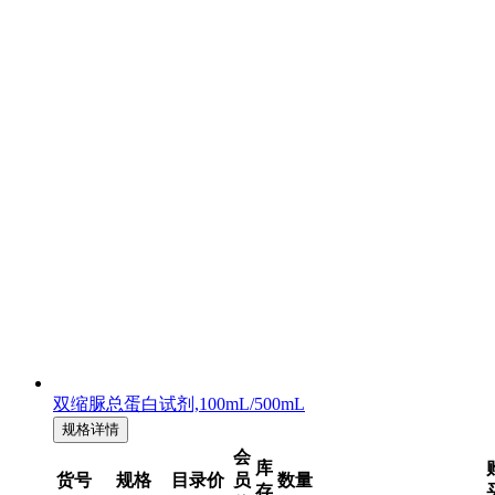
双缩脲总蛋白试剂,100mL/500mL
规格详情
会
库
货号
规格
目录价
员
数量
存