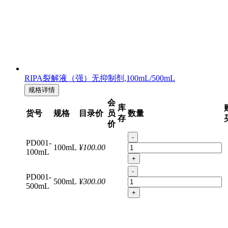
RIPA裂解液（强）无抑制剂,100mL/500mL
规格详情
会
库
货号
规格
目录价
员
数量
存
价
-
PD001-
100mL
¥100.00
100mL
+
-
PD001-
500mL
¥300.00
500mL
+