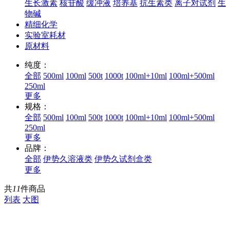
生长激素
核苷酸
缓冲液
培养基
抗生素类
离子对试剂
生
物碱
精细化学
实验室耗材
原材料
纯度：
全部
500ml
100ml
500t
1000t
100ml+10ml
100ml+500ml
250ml
更多
规格：
全部
500ml
100ml
500t
1000t
100ml+10ml
100ml+500ml
250ml
更多
品牌：
全部
伊势久溶液类
伊势久试剂盒类
更多
共
11
件商品
列表
大图