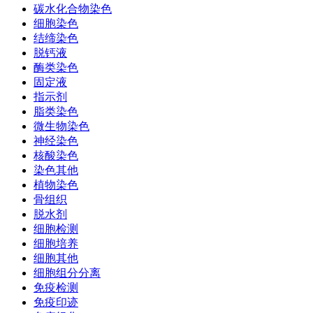
碳水化合物染色
细胞染色
结缔染色
脱钙液
酶类染色
固定液
指示剂
脂类染色
微生物染色
神经染色
核酸染色
染色其他
植物染色
骨组织
脱水剂
细胞检测
细胞培养
细胞其他
细胞组分分离
免疫检测
免疫印迹