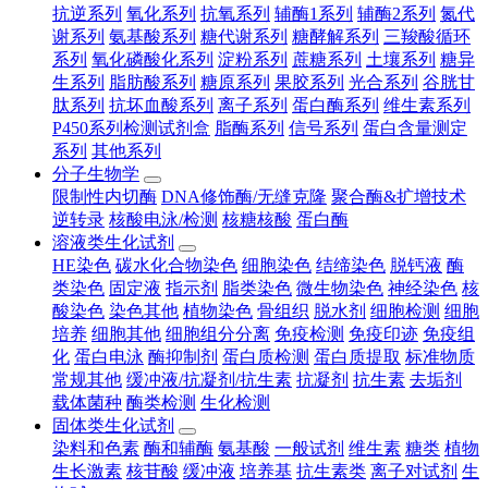
抗逆系列
氧化系列
抗氧系列
辅酶1系列
辅酶2系列
氮代
谢系列
氨基酸系列
糖代谢系列
糖酵解系列
三羧酸循环
系列
氧化磷酸化系列
淀粉系列
蔗糖系列
土壤系列
糖异
生系列
脂肪酸系列
糖原系列
果胶系列
光合系列
谷胱甘
肽系列
抗坏血酸系列
离子系列
蛋白酶系列
维生素系列
P450系列检测试剂盒
脂酶系列
信号系列
蛋白含量测定
系列
其他系列
分子生物学
限制性内切酶
DNA修饰酶/无缝克隆
聚合酶&扩增技术
逆转录
核酸电泳/检测
核糖核酸
蛋白酶
溶液类生化试剂
HE染色
碳水化合物染色
细胞染色
结缔染色
脱钙液
酶
类染色
固定液
指示剂
脂类染色
微生物染色
神经染色
核
酸染色
染色其他
植物染色
骨组织
脱水剂
细胞检测
细胞
培养
细胞其他
细胞组分分离
免疫检测
免疫印迹
免疫组
化
蛋白电泳
酶抑制剂
蛋白质检测
蛋白质提取
标准物质
常规其他
缓冲液/抗凝剂/抗生素
抗凝剂
抗生素
去垢剂
载体菌种
酶类检测
生化检测
固体类生化试剂
染料和色素
酶和辅酶
氨基酸
一般试剂
维生素
糖类
植物
生长激素
核苷酸
缓冲液
培养基
抗生素类
离子对试剂
生