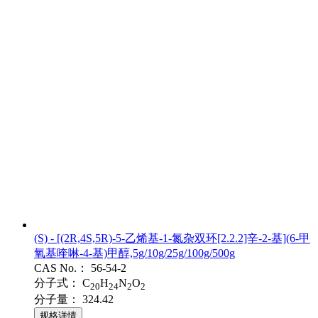
(S) - [(2R,4S,5R)-5-乙烯基-1-氮杂双环[2.2.2]辛-2-基](6-甲
氧基喹啉-4-基)甲醇,5g/10g/25g/100g/500g
CAS No.：
56-54-2
分子式：
C
H
N
O
20
24
2
2
分子量：
324.42
规格详情