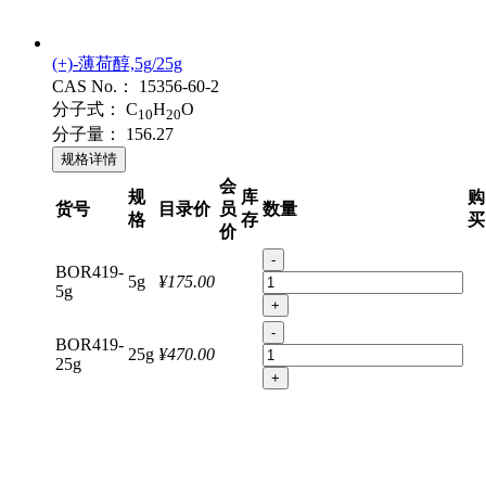
(+)-薄荷醇,5g/25g
CAS No.：
15356-60-2
分子式：
C
H
O
10
20
分子量：
156.27
规格详情
会
规
库
购
货号
目录价
员
数量
格
存
买
价
-
BOR419-
5g
¥175.00
5g
+
-
BOR419-
25g
¥470.00
25g
+