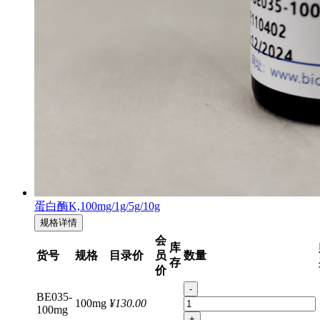
蛋白酶K,100mg/1g/5g/10g
规格详情
会
库
货号
规格
目录价
员
数量
存
价
-
BE035-
100mg
¥130.00
100mg
+