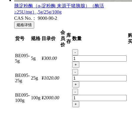
胰淀粉酶（α-淀粉酶 来源于猪胰腺）（酶活
≥25U/mg）,5g/25g/100g
CAS No.：
9000-90-2
规格详情
会
库
货号
规格
目录价
员
数量
存
价
-
BE095-
5g
¥300.00
5g
+
-
BE095-
25g
¥1020.00
25g
+
-
BE095-
100g
¥2000.00
100g
+