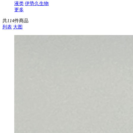
液类
伊势久生物
更多
共
114
件商品
列表
大图