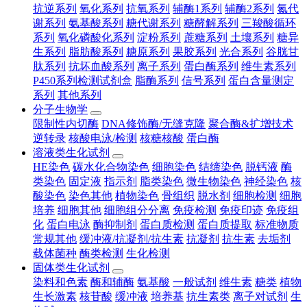
抗逆系列
氧化系列
抗氧系列
辅酶1系列
辅酶2系列
氮代
谢系列
氨基酸系列
糖代谢系列
糖酵解系列
三羧酸循环
系列
氧化磷酸化系列
淀粉系列
蔗糖系列
土壤系列
糖异
生系列
脂肪酸系列
糖原系列
果胶系列
光合系列
谷胱甘
肽系列
抗坏血酸系列
离子系列
蛋白酶系列
维生素系列
P450系列检测试剂盒
脂酶系列
信号系列
蛋白含量测定
系列
其他系列
分子生物学
限制性内切酶
DNA修饰酶/无缝克隆
聚合酶&扩增技术
逆转录
核酸电泳/检测
核糖核酸
蛋白酶
溶液类生化试剂
HE染色
碳水化合物染色
细胞染色
结缔染色
脱钙液
酶
类染色
固定液
指示剂
脂类染色
微生物染色
神经染色
核
酸染色
染色其他
植物染色
骨组织
脱水剂
细胞检测
细胞
培养
细胞其他
细胞组分分离
免疫检测
免疫印迹
免疫组
化
蛋白电泳
酶抑制剂
蛋白质检测
蛋白质提取
标准物质
常规其他
缓冲液/抗凝剂/抗生素
抗凝剂
抗生素
去垢剂
载体菌种
酶类检测
生化检测
固体类生化试剂
染料和色素
酶和辅酶
氨基酸
一般试剂
维生素
糖类
植物
生长激素
核苷酸
缓冲液
培养基
抗生素类
离子对试剂
生