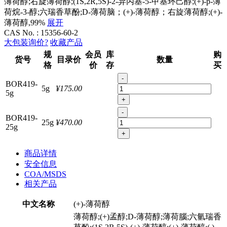
薄荷醇;右旋薄荷醇;(1S,2R,5S)-2-异丙基-5-甲基环己醇;(+)-p-薄
荷烷-3-醇;六瑞香草酚;D-薄荷脑；(+)-薄荷醇；右旋薄荷醇;(+)-
薄荷醇,99%
展开
CAS No. :
15356-60-2
大包装询价?
收藏产品
规
会员
库
购
货号
目录价
数量
格
价
存
买
-
BOR419-
5g
¥175.00
5g
+
-
BOR419-
25g
¥470.00
25g
+
商品详情
安全信息
COA/MSDS
相关产品
中文名称
(+)-薄荷醇
薄荷醇;(+)孟醇;D-薄荷醇;薄荷腦;六氫瑞香